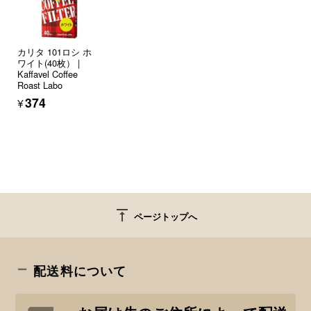
カリタ 101ロシ ホ
ワイト(40枚） |
Kaffavel Coffee
Roast Labo
¥374
vertical_align_top
ページトップへ
配送料について