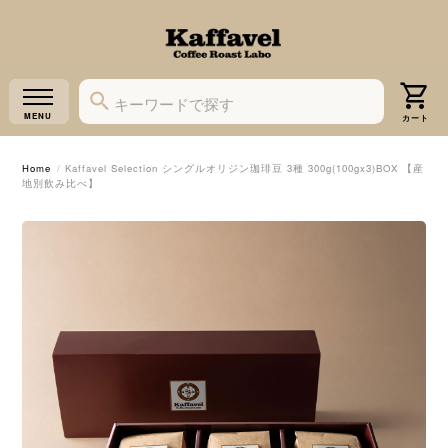
Home
Kaffavel Selection シングルオリジン珈琲豆 3種 300g(100gx3)BOX 【産
地別飲み比べ】