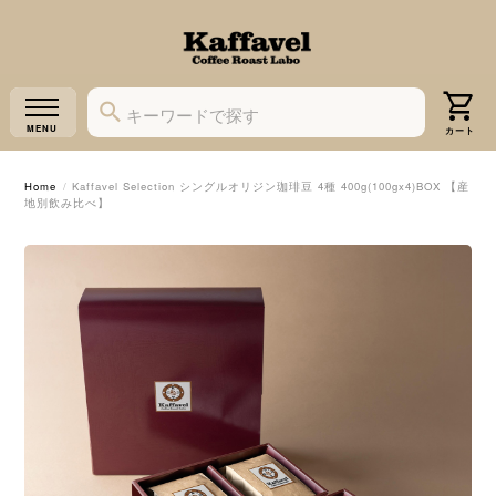
Home
Kaffavel Selection シングルオリジン珈琲豆 4種 400g(100gx4)BOX 【産
地別飲み比べ】