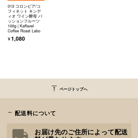
013 コロンビア/コ
フィネット キンデ
ィオ ワイン酵母 パ
ッションフルーツ
100g | Kaffavel
Coffee Roast Labo
¥1,080
vertical_align_top
ページトップへ
配送料について
お届け先のご住所によって配送